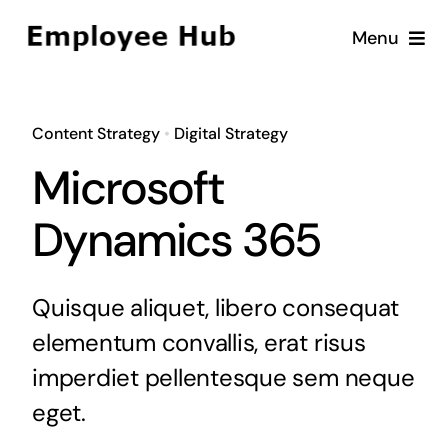
Skip
Menu
to
content
Home
Content Strategy
•
Digital Strategy
Services
Microsoft
About
Dynamics 365
Jobs
Quisque aliquet, libero consequat
ERP Consulting
elementum convallis, erat risus
imperdiet pellentesque sem neque
eget.